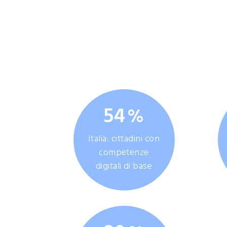
ute
font
Performance 
54
%
Italia: cittadini con
competenze
digitali di base
Valore 