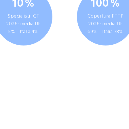
10
100
%
%
Specialisti ICT
Copertura FTTP
2026: media UE
2026: media UE
5% - Italia 4%
69% - Italia 78%
li progressi nella digitalizzazione, in p
emise), nella digitalizzazione delle PMI
tinua a mostrare debolezze su compete
ligenza artificiale e disponibilità di spec