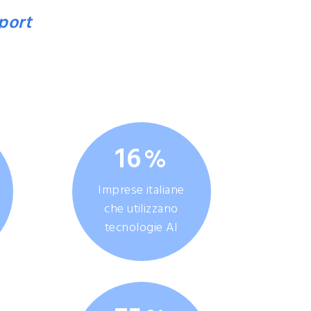
e AI
port
.
l Decade 2030
16
%
Imprese italiane
che utilizzano
tecnologie AI
ade 2030