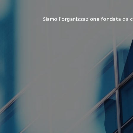
Campi
d'inter
Siamo l'organizzazione fondata da ch
Organi
Statut