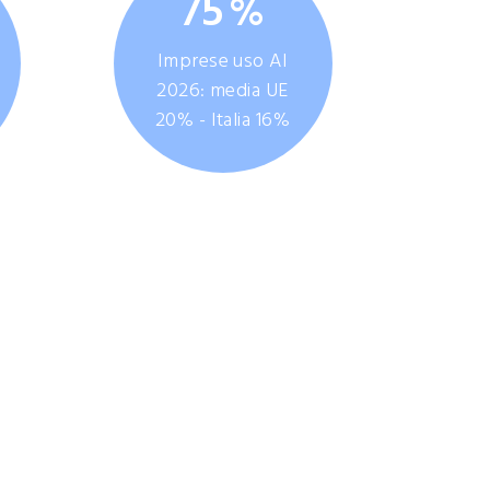
75
%
Imprese uso AI
2026: media UE
20% - Italia 16%
articolare nell'introduzione
 e nell'adozione del cloud.
nze digitali, adozione
ialisti ICT