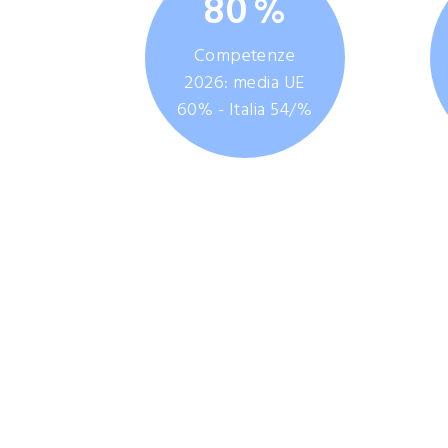
80
%
Competenze
2026: media UE
60% - Italia 54/%
L'Italia ha compiuto notevo
dell'FTTP (fibre-to-the-pr
Tuttavia il Paese con
dell’intel