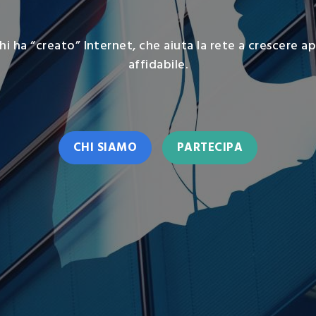
esse
i ha “creato” Internet, che aiuta la rete a crescere a
zzazione
affidabile.
o
CHI SIAMO
PARTECIPA