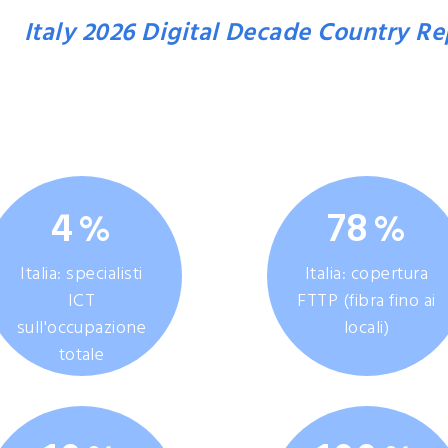
nti, competenze, servizi eGov, imprese 
e:
Italy 2026 Digital Decade Country Re
2026 rispetto agli obiettivi EU Digita
4
78
%
%
Italia: specialisti
Italia: copertura
ICT
FTTP (fibra fino ai
sull'occupazione
locali)
totale
previsto dagli obiettivi UE Digital Dec