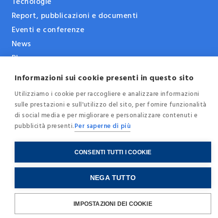
Tecnologie
Report, pubblicazioni e documenti
Eventi e conferenze
News
Blog
Informazioni sui cookie presenti in questo sito
Utilizziamo i cookie per raccogliere e analizzare informazioni
© 2025 - Internet Society Italia -
Privacy
-
Cookie
sulle prestazioni e sull'utilizzo del sito, per fornire funzionalità
Policy
-
Credits
di social media e per migliorare e personalizzare contenuti e
pubblicità presenti.
Per saperne di più
C.F. / P.IVA
97259850150
CONSENTI TUTTI I COOKIE
NEGA TUTTO
IMPOSTAZIONI DEI COOKIE