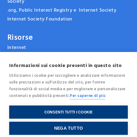
Society
.org, Public Interest Registry e Internet Society
Internet Society Foundation
Risorse
Internet
ARPANET & la storia di Internet
Tecnologie
Informazioni sui cookie presenti in questo sito
Report, pubblicazioni e documenti
Utilizziamo i cookie per raccogliere e analizzare informazioni
sulle prestazioni e sull'utilizzo del sito, per fornire
Eventi e conferenze
funzionalità di social media e per migliorare e personalizzare
News
contenuti e pubblicità presenti.
Per saperne di più
Blog
CONSENTI TUTTI I COOKIE
© 2025 - Internet Society Italia -
Privacy
-
Cookie
NEGA TUTTO
Policy
-
Credits