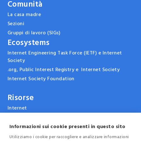
Comunità
La casa madre
Sezioni
Gruppi di lavoro (SIGs)
Ecosystems
Internet Engineering Task Force (IETF) e Internet
Society
.org, Public Interest Registry e Internet Society
Internet Society Foundation
Risorse
Internet
ARPANET & la storia di Internet
Tecnologie
Informazioni sui cookie presenti in questo sito
Report, pubblicazioni e documenti
Utilizziamo i cookie per raccogliere e analizzare informazioni