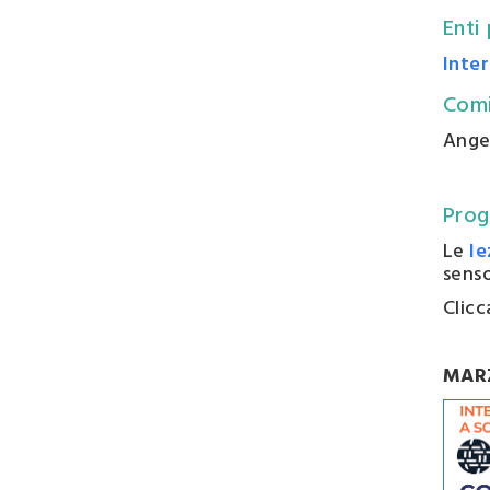
Enti
Inter
Comi
Ange
Pro
Le
le
senso
Clicc
MAR