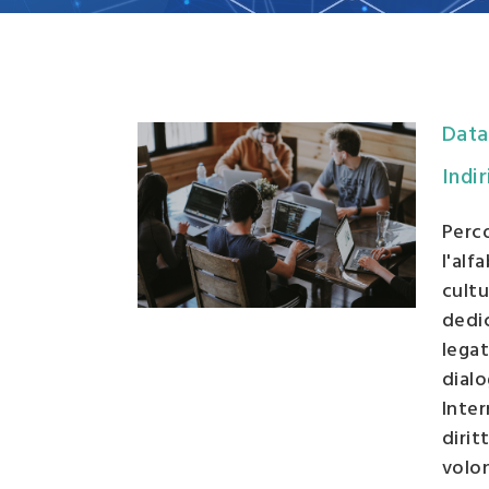
Campi
d'inter
Organi
Statut
Data
Indi
Perco
l'alf
cultu
dedic
legat
dialo
Inter
dirit
volon