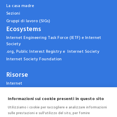
La casa madre
Sezioni
Gruppi di lavoro (SIGs)
Ecosystems
Internet Engineering Task Force (IETF) e Internet
Society
.org, Public Interest Registry e Internet Society
Internet Society Foundation
Risorse
Internet
ARPANET & la storia di Internet
Tecnologie
Informazioni sui cookie presenti in questo sito
Report, pubblicazioni e documenti
Utilizziamo i cookie per raccogliere e analizzare informazioni
sulle prestazioni e sull'utilizzo del sito, per fornire
Eventi e conferenze