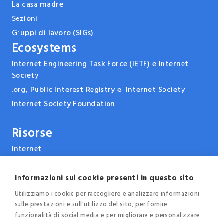
La casa madre
Sezioni
Gruppi di lavoro (SIGs)
Ecosystems
Internet Engineering Task Force (IETF) e Internet
Society
.org, Public Interest Registry e Internet Society
Internet Society Foundation
Risorse
Internet
ARPANET & la storia di Internet
Tecnologie
Informazioni sui cookie presenti in questo sito
Report, pubblicazioni e documenti
Utilizziamo i cookie per raccogliere e analizzare informazioni
sulle prestazioni e sull'utilizzo del sito, per fornire
Eventi e conferenze
funzionalità di social media e per migliorare e personalizzare