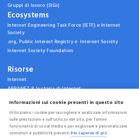
Gruppi di lavoro (SIGs)
Ecosystems
Internet Engineering Task Force (IETF) e Internet
Society
.org, Public Interest Registry e Internet Society
Internet Society Foundation
Risorse
Internet
ARPANET & la storia di Internet
Tecnologie
Informazioni sui cookie presenti in questo sito
Report, pubblicazioni e documenti
Utilizziamo i cookie per raccogliere e analizzare informazioni
Eventi e conferenze
sulle prestazioni e sull'utilizzo del sito, per fornire
News
funzionalità di social media e per migliorare e personalizzare
Blog
contenuti e pubblicità presenti.
Per saperne di più