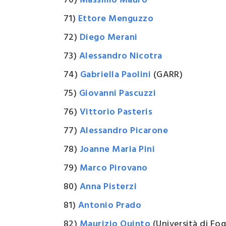
70)
Massimo Mauro
71)
Ettore Menguzzo
72)
Diego Merani
73)
Alessandro Nicotra
74)
Gabriella Paolini
(GARR)
75)
Giovanni Pascuzzi
76)
Vittorio Pasteris
77)
Alessandro Picarone
78)
Joanne Maria Pini
79)
Marco Pirovano
80)
Anna Pisterzi
81)
Antonio Prado
82)
Maurizio Quinto
(Università di Fog