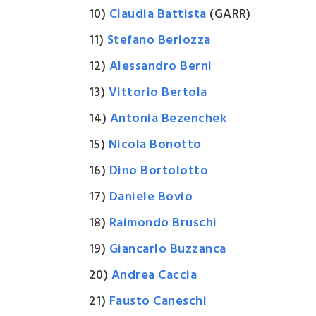
10)
Claudia Battista
(GARR)
11)
Stefano Beriozza
12)
Alessandro Berni
13)
Vittorio Bertola
14)
Antonia Bezenchek
15)
Nicola Bonotto
16)
Dino Bortolotto
17)
Daniele Bovio
18)
Raimondo Bruschi
19)
Giancarlo Buzzanca
20)
Andrea Caccia
21)
Fausto Caneschi