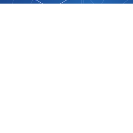
esse
zzazione
o