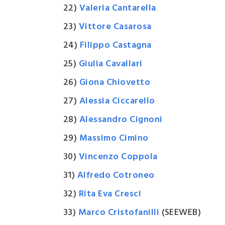
22)
Valeria Cantarella
23)
Vittore Casarosa
24)
Filippo Castagna
25)
Giulia Cavallari
26)
Giona Chiovetto
27)
Alessia Ciccarello
28)
Alessandro Cignoni
29)
Massimo Cimino
30)
Vincenzo Coppola
31)
Alfredo Cotroneo
32)
Rita Eva Cresci
33)
Marco Cristofanilli
(SEEWEB)