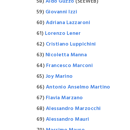
58)
Aldo Guzzo
(SEEWEB)
59)
Giovanni Izzi
60)
Adriana Lazzaroni
61)
Lorenzo Lener
62)
Cristiano Luppichini
63)
Nicoletta Manna
64)
Francesco Marconi
65)
Joy Marino
66)
Antonio Anselmo Martino
67)
Flavia Marzano
68)
Alessandro Marzocchi
69)
Alessandro Mauri