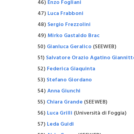
46)
Enzo Fogliani
47)
Luca Frabboni
48)
Sergio Frezzolini
49)
Mirko Gastaldo Brac
50)
Gianluca Geralico
(SEEWEB)
51)
Salvatore Orazio Agatino Giannitt
52)
Federica Giaquinta
53)
Stefano Giordano
54)
Anna Giunchi
55)
Chiara Grande
(SEEWEB)
56)
Luca Grilli
(Università di Foggia)
57)
Leda Guidi