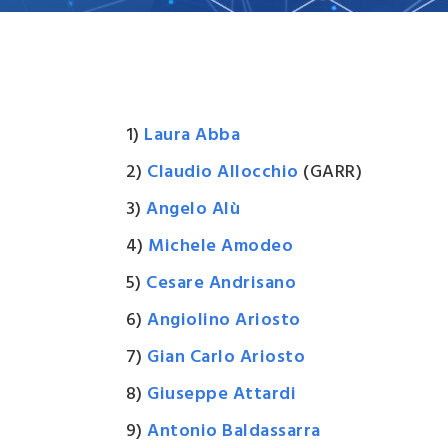
Campi
d'inter
Organi
Statut
1)
Laura Abba
2)
Claudio Allocchio
(GARR)
3)
Angelo Alù
4)
Michele Amodeo
5)
Cesare Andrisano
6)
Angiolino Ariosto
7)
Gian Carlo Ariosto
8)
Giuseppe Attardi
9)
Antonio Baldassarra