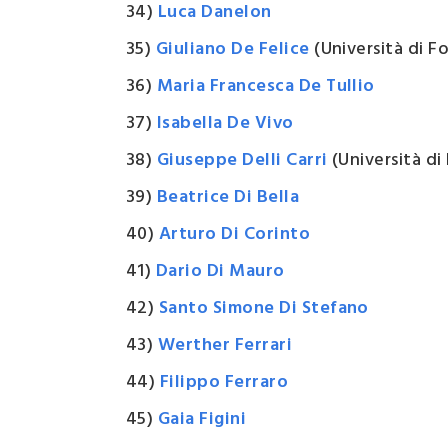
34)
Luca Danelon
35)
Giuliano De Felice
(Università di F
36)
Maria Francesca De Tullio
37)
Isabella De Vivo
38)
Giuseppe Delli Carri
(Università di
39)
Beatrice Di Bella
40)
Arturo Di Corinto
41)
Dario Di Mauro
42)
Santo Simone Di Stefano
43)
Werther Ferrari
44)
Filippo Ferraro
45)
Gaia Figini