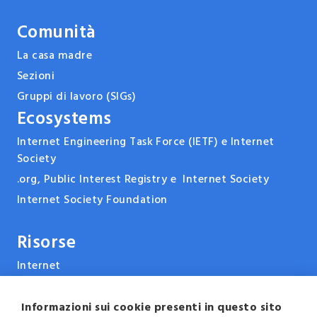
Comunità
La casa madre
Sezioni
Gruppi di lavoro (SIGs)
Ecosystems
Internet Engineering Task Force (IETF) e Internet
Society
.org, Public Interest Registry e Internet Society
Internet Society Foundation
Risorse
Internet
ARPANET & la storia di Internet
Tecnologie
Informazioni sui cookie presenti in questo sito