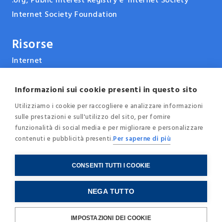
.org, Public Interest Registry e Internet Society
Internet Society Foundation
Risorse
Internet
ARPANET & la storia di Internet
Tecnologie
Informazioni sui cookie presenti in questo sito
Report, pubblicazioni e documenti
Utilizziamo i cookie per raccogliere e analizzare informazioni
sulle prestazioni e sull'utilizzo del sito, per fornire
Eventi e conferenze
funzionalità di social media e per migliorare e personalizzare
News
contenuti e pubblicità presenti.
Per saperne di più
Blog
CONSENTI TUTTI I COOKIE
© 2025 - Internet Society Italia -
Privacy
-
Cookie
NEGA TUTTO
Policy
-
Credits
C.F. / P.IVA
97259850150
IMPOSTAZIONI DEI COOKIE