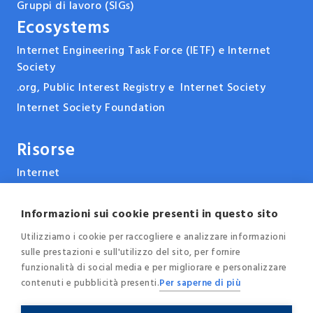
Gruppi di lavoro (SIGs)
Ecosystems
Internet Engineering Task Force (IETF) e Internet
Society
.org, Public Interest Registry e Internet Society
Internet Society Foundation
Risorse
Internet
ARPANET & la storia di Internet
Tecnologie
Informazioni sui cookie presenti in questo sito
Report, pubblicazioni e documenti
Utilizziamo i cookie per raccogliere e analizzare informazioni
sulle prestazioni e sull'utilizzo del sito, per fornire
Eventi e conferenze
funzionalità di social media e per migliorare e personalizzare
News
contenuti e pubblicità presenti.
Per saperne di più
Blog