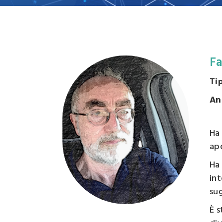
Campi
d'inter
Organi
Statut
F
Ti
An
Ha 
ape
Ha 
int
sug
È s