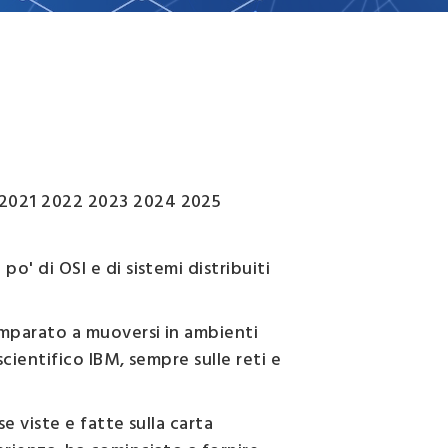
i
dati
demografici
 2021 2022 2023 2024 2025
o' di OSI e di sistemi distribuiti
 imparato a muoversi in ambienti
scientifico IBM, sempre sulle reti e
e viste e fatte sulla carta