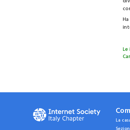
div
con
Ha
in
Le 
Can
Com
La ca
Sezion