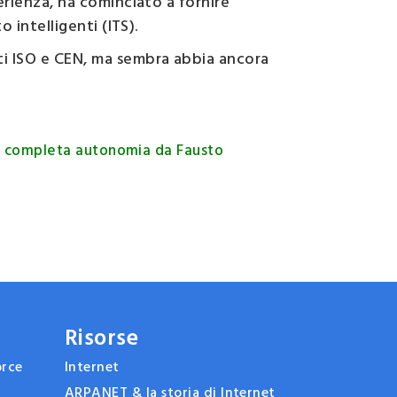
erienza, ha cominciato a fornire
 intelligenti (ITS).
i ISO e CEN, ma sembra abbia ancora
in completa autonomia da Fausto
Risorse
orce
Internet
ARPANET & la storia di Internet