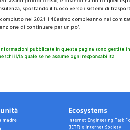
entavano prodotti reali, e quando ha finito quell'esp
sulenza, spostando il fuoco verso i sistemi di trasporto
 compiuto nel 2021 il 40esimo compleanno nei comitat
tenzione di continuare per un po'.
informazioni pubblicate in questa pagina sono gestite 
eschi il/la quale se ne assume ogni responsabilità
unità
Ecosystems
sa madre
Internet Engineering Task F
(IETF) e Internet Society
i