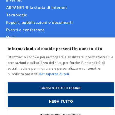
Internet
ARPANET & la storia di Internet
Tecnologie
Report, pubblicazioni e documenti
Eventi e conferenze
News
Blog
Informazioni sui cookie presenti in questo sito
Utilizziamo i cookie per raccogliere e analizzare informazioni sulle
prestazioni e sull'utilizzo del sito, per fornire funzionalità di
© 2025 - Internet Society Italia -
Privacy
-
Cookie
social media e per migliorare e personalizzare contenuti e
Policy
-
Credits
pubblicità presenti.
Per saperne di più
C.F. / P.IVA
97259850150
CONSENTI TUTTI I COOKIE
NEGA TUTTO