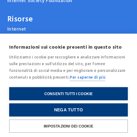
Internet Society Foundation
Risorse
Internet
ARPANET & la storia di Internet
Tecnologie
Informazioni sui cookie presenti in questo sito
Report, pubblicazioni e documenti
Utilizziamo i cookie per raccogliere e analizzare informazioni
sulle prestazioni e sull'utilizzo del sito, per fornire
Eventi e conferenze
funzionalità di social media e per migliorare e personalizzare
News
contenuti e pubblicità presenti.
Per saperne di più
Blog
CONSENTI TUTTI I COOKIE
© 2025 - Internet Society Italia -
Privacy
-
Cookie
NEGA TUTTO
Policy
-
Credits
C.F. / P.IVA
97259850150
IMPOSTAZIONI DEI COOKIE