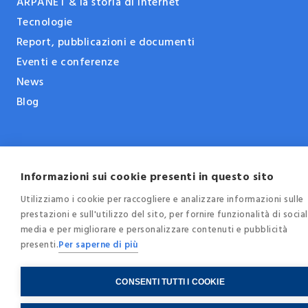
ARPANET & la storia di Internet
Tecnologie
Report, pubblicazioni e documenti
Eventi e conferenze
News
Blog
© 2025 - Internet Society Italia -
Privacy
-
Cookie
Policy
-
Credits
Informazioni sui cookie presenti in questo sito
C.F. / P.IVA
97259850150
Utilizziamo i cookie per raccogliere e analizzare informazioni sulle
prestazioni e sull'utilizzo del sito, per fornire funzionalità di social
media e per migliorare e personalizzare contenuti e pubblicità
presenti.
Per saperne di più
CONSENTI TUTTI I COOKIE