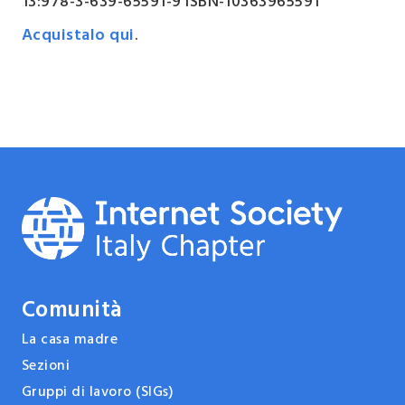
13:978-3-639-65591-9 ISBN-10363965591
Acquistalo qui
.
Comunità
La casa madre
Sezioni
Gruppi di lavoro (SIGs)