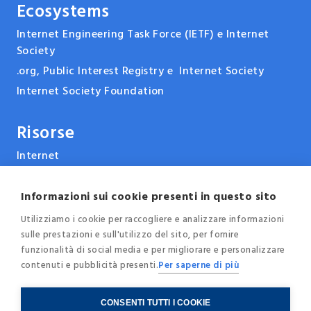
Ecosystems
Internet Engineering Task Force (IETF) e Internet
Society
.org, Public Interest Registry e Internet Society
Internet Society Foundation
Risorse
Internet
ARPANET & la storia di Internet
Tecnologie
Informazioni sui cookie presenti in questo sito
Report, pubblicazioni e documenti
Utilizziamo i cookie per raccogliere e analizzare informazioni
sulle prestazioni e sull'utilizzo del sito, per fornire
Eventi e conferenze
funzionalità di social media e per migliorare e personalizzare
News
contenuti e pubblicità presenti.
Per saperne di più
Blog
CONSENTI TUTTI I COOKIE