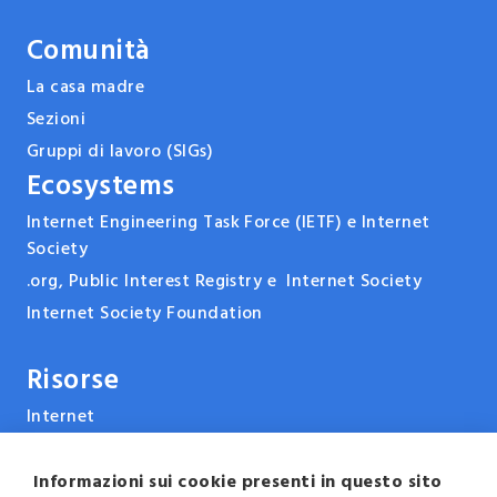
Comunità
La casa madre
Sezioni
Gruppi di lavoro (SIGs)
Ecosystems
Internet Engineering Task Force (IETF) e Internet
Society
.org, Public Interest Registry e Internet Society
Internet Society Foundation
Risorse
Internet
ARPANET & la storia di Internet
Tecnologie
Informazioni sui cookie presenti in questo sito