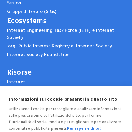
Sezioni
Gruppi di lavoro (SIGs)
Ecosystems
Internet Engineering Task Force (IETF) e Internet
Society
.org, Public Interest Registry e Internet Society
Internet Society Foundation
Risorse
Internet
ARPANET & la storia di Internet
Tecnologie
Informazioni sui cookie presenti in questo sito
Report, pubblicazioni e documenti
Utilizziamo i cookie per raccogliere e analizzare informazioni
sulle prestazioni e sull'utilizzo del sito, per fornire
Eventi e conferenze
funzionalità di social media e per migliorare e personalizzare
News
contenuti e pubblicità presenti.
Per saperne di più