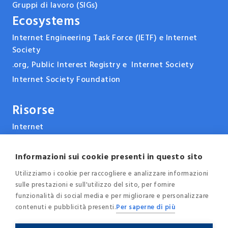
Gruppi di lavoro (SIGs)
Ecosystems
Internet Engineering Task Force (IETF) e Internet
Society
.org, Public Interest Registry e Internet Society
Internet Society Foundation
Risorse
Internet
ARPANET & la storia di Internet
Tecnologie
Informazioni sui cookie presenti in questo sito
Report, pubblicazioni e documenti
Utilizziamo i cookie per raccogliere e analizzare informazioni
sulle prestazioni e sull'utilizzo del sito, per fornire
Eventi e conferenze
funzionalità di social media e per migliorare e personalizzare
News
contenuti e pubblicità presenti.
Per saperne di più
Blog