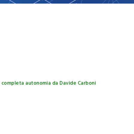
i
dati
demografici
in completa autonomia da Davide Carboni