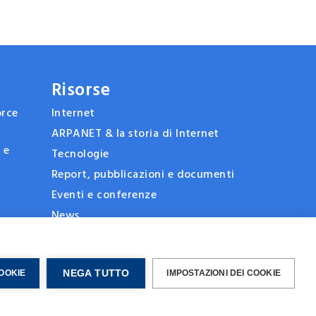
Risorse
orce
Internet
ARPANET & la storia di Internet
y e
Tecnologie
Report, pubblicazioni e documenti
n
Eventi e conferenze
News
Blog
NEGA TUTTO
COOKIE
IMPOSTAZIONI DEI COOKIE
C.F. / P.IVA
97259850150