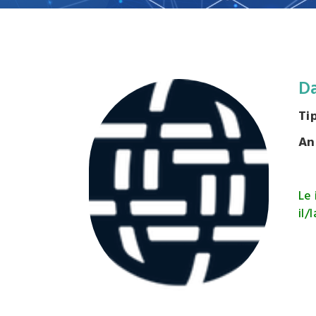
Campi
d'inter
Organi
Statut
D
Ti
An
Le 
il/