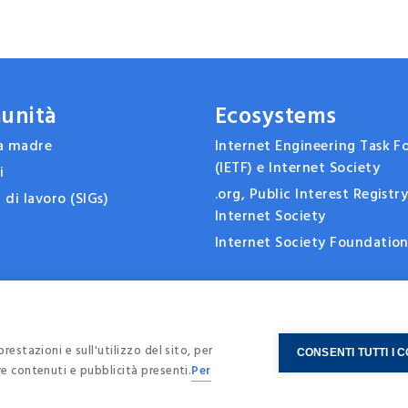
unità
Ecosystems
sa madre
Internet Engineering Task F
(IETF) e Internet Society
i
.org, Public Interest Registr
 di lavoro (SIGs)
Internet Society
Internet Society Foundatio
restazioni e sull'utilizzo del sito, per
CONSENTI TUTTI I 
re contenuti e pubblicità presenti.
Per
ookie Policy
-
Credits