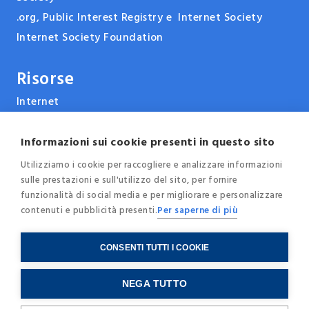
.org, Public Interest Registry e Internet Society
Internet Society Foundation
Risorse
Internet
ARPANET & la storia di Internet
Tecnologie
Informazioni sui cookie presenti in questo sito
Report, pubblicazioni e documenti
Utilizziamo i cookie per raccogliere e analizzare informazioni
sulle prestazioni e sull'utilizzo del sito, per fornire
Eventi e conferenze
funzionalità di social media e per migliorare e personalizzare
News
contenuti e pubblicità presenti.
Per saperne di più
Blog
CONSENTI TUTTI I COOKIE
© 2025 - Internet Society Italia -
Privacy
-
Cookie
NEGA TUTTO
Policy
-
Credits