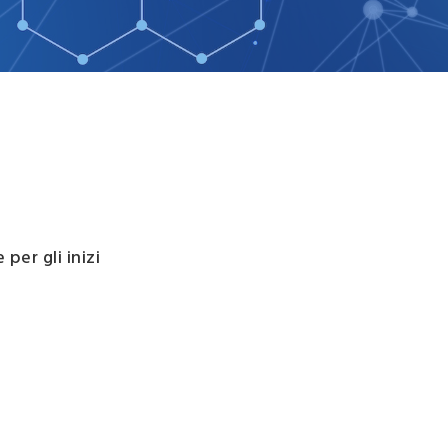
i
dati
demografici
per gli inizi