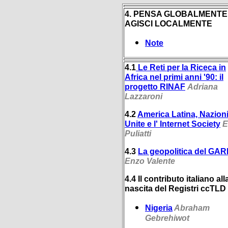
4. PENSA GLOBALMENTE
AGISCI LOCALMENTE
Note
4.1
Le Reti per la Riceca in
Africa nel primi anni '90: il
progetto RINAF
Adriana
Lazzaroni
4.2
America Latina, Nazion
Unite e l' Internet Society
E
Puliatti
4.3
La geopolitica del GA
Enzo Valente
4.4 Il contributo italiano all
nascita del Registri ccTLD
Nigeria
Abraham
Gebrehiwot