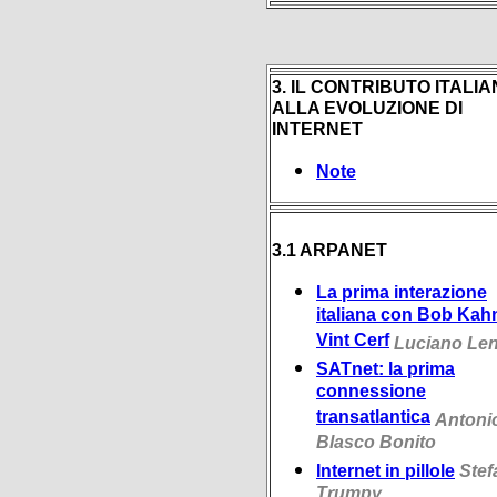
3. IL CONTRIBUTO ITALI
ALLA EVOLUZIONE DI
INTERNET
Note
3.1 ARPANET
La prima interazione
italiana con Bob Kah
Vint Cerf
Luciano Len
SATnet: la prima
connessione
transatlantica
Antoni
Blasco Bonito
Internet in pillole
Stef
Trumpy